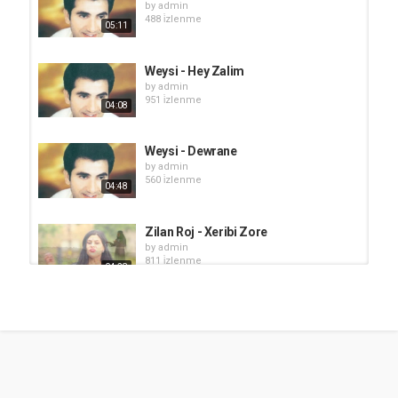
by
admin
488 i̇zlenme
05:11
Weysi - Hey Zalim
by
admin
951 i̇zlenme
04:08
Weysi - Dewrane
by
admin
560 i̇zlenme
04:48
Zilan Roj - Xeribi Zore
by
admin
811 i̇zlenme
04:28
Kazım Xeribi - Gule
by
admin
535 i̇zlenme
05:45
Kazim Xeribi - Helime