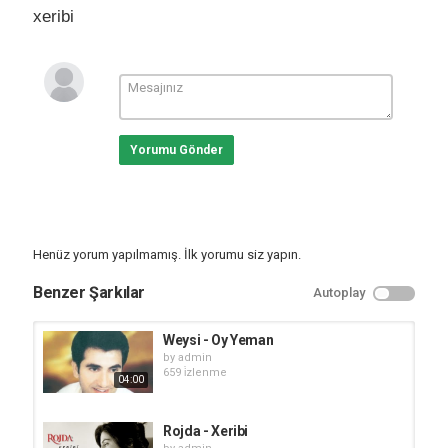
xeribi
Yorumu Gönder
Henüz yorum yapılmamış. İlk yorumu siz yapın.
Benzer Şarkılar
Autoplay
Weysi - Oy Yeman
by
admin
659 i̇zlenme
04:00
Rojda - Xeribi