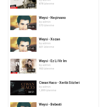
by
admin
878 i̇zlenme
03:25
Weysi - Neçirvano
by
admin
570 i̇zlenme
05:26
Weysi - Xozan
by
admin
601 i̇zlenme
07:45
Weysi - Ez Li Vir İm
by
admin
950 i̇zlenme
04:44
Ciwan Haco - Xeribi Sözleri
by
admin
1,899 i̇zlenme
04:51
Weysi - Bebexti