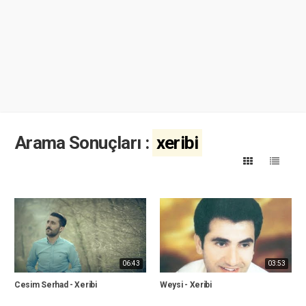
Arama Sonuçları :
xeribi
06:43
03:53
Cesim Serhad - Xeribi
Weysi - Xeribi