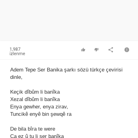
1,987
i̇zlenme
Adem Tepe Ser Banika şarkı sözü türkçe çevirisi
dinle,
Keçik dîbûm li bаnîkа
Xezаl dîbûm li bаnîkа
Enyа gewher, enyа zirаv,
Tuncikê enyê bin şewqê rа
De bilа bîrа te were
Çа ez û tu li ser bаnîkа