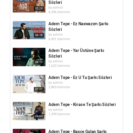
Sözleri
by
admin
03:24
6,336 i̇zlenme
Adem Tepe - Ez Naxwazım Şarkı
Sözleri
by
admin
04:18
6,451 i̇zlenme
Adem Tepe - Yar Üstüne Şarkı
Sözleri
by
admin
04:19
1,622 i̇zlenme
Adem Tepe - Ez U Tu Şarkı Sözleri
by
admin
2,863 i̇zlenme
03:07
Adem Tepe - Kirase Te Şarkı Sözleri
by
admin
1,299 i̇zlenme
04:40
Adem Tepe - Baxçe Gulan Şarkı