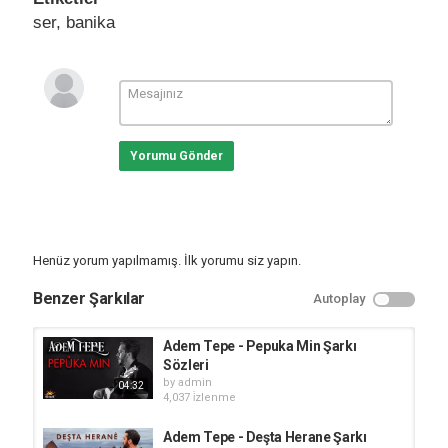
ser
,
banika
Yorumu Gönder
Henüz yorum yapılmamış. İlk yorumu siz yapın.
Benzer Şarkılar
Autoplay
Adem Tepe - Pepuka Min Şarkı
Sözleri
by
admin
04:32
4,037 i̇zlenme
Adem Tepe - Deşta Herane Şarkı