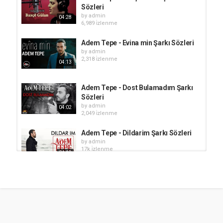
Sözleri
by
admin
04:28
6,989 i̇zlenme
Adem Tepe - Evina min Şarkı Sözleri
by
admin
2,318 i̇zlenme
04:13
Adem Tepe - Dost Bulamadım Şarkı
Sözleri
by
admin
04:02
2,049 i̇zlenme
Adem Tepe - Dildarim Şarkı Sözleri
by
admin
17k i̇zlenme
04:19
Adem Tepe - Mah Cemalin Şarkı
Sözleri
by
admin
04:36
1,117 i̇zlenme