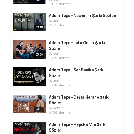
04:36
1,117 i̇zlenme
Adem Tepe - Newer im Şarkı Sözleri
by
admin
2,285 i̇zlenme
03:18
Adem Tepe - Lal u Gejim Şarkı
Sözleri
by
admin
05:08
1,239 i̇zlenme
Adem Tepe - Ser Banika Şarkı
Sözleri
by
admin
03:24
1,988 i̇zlenme
Adem Tepe - Deşta Herane Şarkı
Sözleri
by
admin
03:24
6,336 i̇zlenme
Adem Tepe - Pepuka Min Şarkı
Sözleri