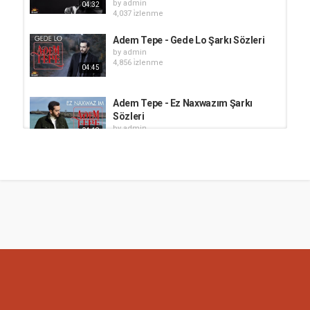
by
admin
04:32
4,037 i̇zlenme
Adem Tepe - Gede Lo Şarkı Sözleri
by
admin
4,856 i̇zlenme
04:45
Adem Tepe - Ez Naxwazım Şarkı
Sözleri
by
admin
04:18
6,451 i̇zlenme
Adem Tepe - Le Dilbere Şarkı
Sözleri
by
admin
02:35
1,284 i̇zlenme
Adem Tepe - Kirase Te Şarkı Sözleri
by
admin
1,299 i̇zlenme
04:40
Adem Tepe - Bir Acı Rüzgar Esince
Şarkı Sözleri