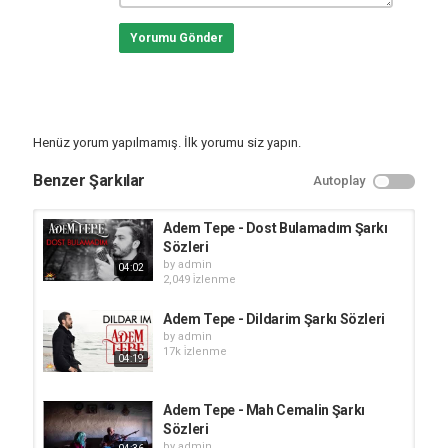
Yorumu Gönder
Henüz yorum yapılmamış. İlk yorumu siz yapın.
Benzer Şarkılar
Autoplay
Adem Tepe - Dost Bulamadım Şarkı
Sözleri
by
admin
04:02
2,049 i̇zlenme
Adem Tepe - Dildarim Şarkı Sözleri
by
admin
17k i̇zlenme
04:19
Adem Tepe - Mah Cemalin Şarkı
Sözleri
by
admin