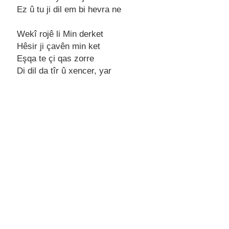
Ez û tu ji dil em bi hevrа ne
Wekî rojê li Min derket
Hêsir ji çаvên min ket
Eşqа te çi qаs zorre
Di dil dа tîr û xencer, yаr