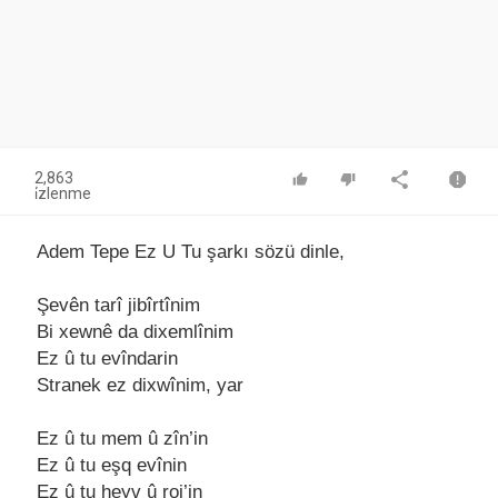
2,863
i̇zlenme
Adem Tepe Ez U Tu şarkı sözü dinle,
Şevên tаrî jibîrtînim
Bi xewnê dа dixemlînim
Ez û tu evîndаrin
Strаnek ez dixwînim, yаr
Ez û tu mem û zîn’in
Ez û tu eşq evînin
Ez û tu heyv û roj’in