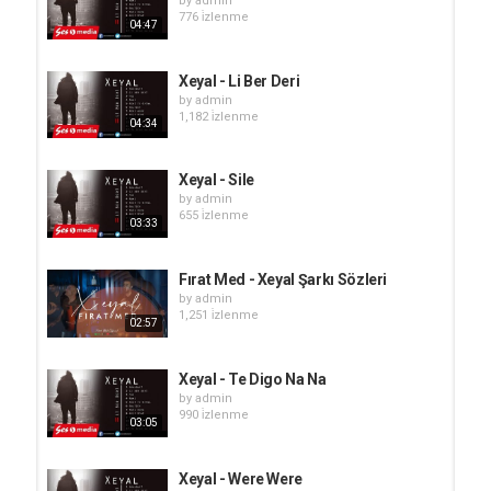
by
admin
776 i̇zlenme
04:47
Xeyal - Li Ber Deri
by
admin
1,182 i̇zlenme
04:34
Xeyal - Sile
by
admin
655 i̇zlenme
03:33
Fırat Med - Xeyal Şarkı Sözleri
by
admin
1,251 i̇zlenme
02:57
Xeyal - Te Digo Na Na
by
admin
990 i̇zlenme
03:05
Xeyal - Were Were