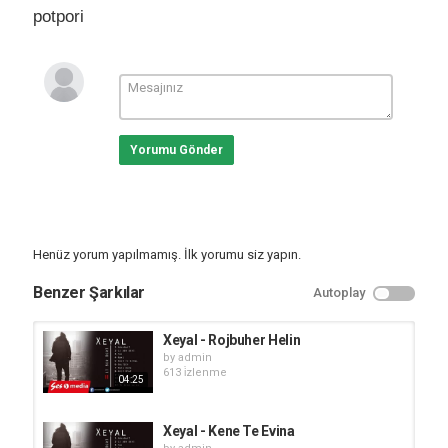
potpori
Yorumu Gönder
Henüz yorum yapılmamış. İlk yorumu siz yapın.
Benzer Şarkılar
Autoplay
Xeyal - Rojbuher Helin
by
admin
613 i̇zlenme
04:25
Xeyal - Kene Te Evina