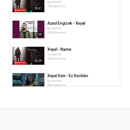
by
admin
706 i̇zlenme
05:41
Azad Engizek - Xeyal
by
admin
638 i̇zlenme
03:58
Xeyal - Name
by
admin
604 i̇zlenme
05:09
Xeyal Evin - Ez Xeribim
by
admin
984 i̇zlenme
05:06
Ciwan Haco - Xeyal Şarkı Sözleri
by
admin
663 i̇zlenme
05:31
Mirhat Alasor - Xewn u Xeyal