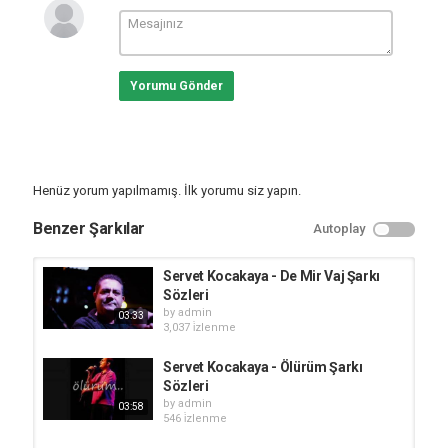
Yorumu Gönder
Henüz yorum yapılmamış. İlk yorumu siz yapın.
Benzer Şarkılar
Autoplay
Servet Kocakaya - De Mir Vaj Şarkı
Sözleri
by
admin
03:33
3,037 i̇zlenme
Servet Kocakaya - Ölürüm Şarkı
Sözleri
by
admin
03:58
546 i̇zlenme