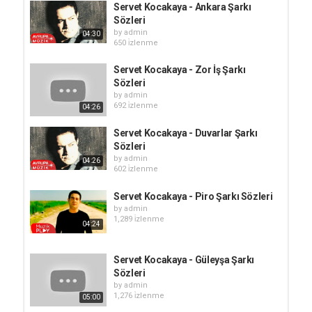
Servet Kocakaya - Ankara Şarkı
Sözleri
by
admin
04:30
650 i̇zlenme
Servet Kocakaya - Zor İş Şarkı
Sözleri
by
admin
692 i̇zlenme
04:26
Servet Kocakaya - Duvarlar Şarkı
Sözleri
by
admin
04:26
602 i̇zlenme
Servet Kocakaya - Piro Şarkı Sözleri
by
admin
1,289 i̇zlenme
04:24
Servet Kocakaya - Güleyşa Şarkı
Sözleri
by
admin
1,276 i̇zlenme
05:00