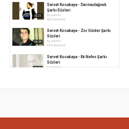
Servet Kocakaya - Darmadağınık
Şarkı Sözleri
by
admin
03:25
602 i̇zlenme
Servet Kocakaya - Zor Günler Şarkı
Sözleri
by
admin
04:39
619 i̇zlenme
Servet Kocakaya - İlk Nefes Şarkı
Sözleri
by
admin
04:06
516 i̇zlenme
Servet Kocakaya - Muhabbet Şarkı
Sözleri
by
admin
03:33
504 i̇zlenme
Servet Kocakaya - Olmamalı Şarkı
Sözleri
by
admin
03:57
615 i̇zlenme