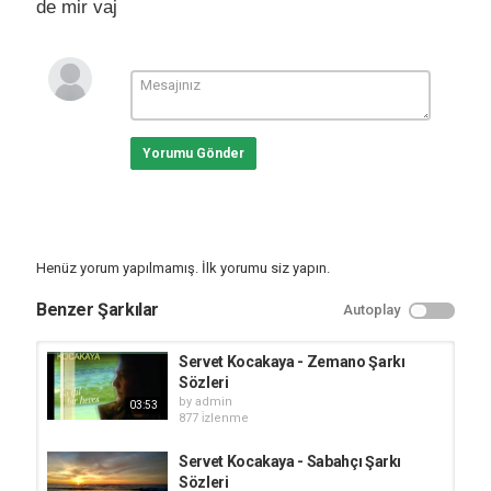
de mir vaj
Yorumu Gönder
Henüz yorum yapılmamış. İlk yorumu siz yapın.
Benzer Şarkılar
Autoplay
Servet Kocakaya - Zemano Şarkı
Sözleri
by
admin
03:53
877 i̇zlenme
Servet Kocakaya - Sabahçı Şarkı
Sözleri