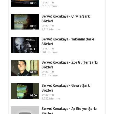
by
admin
04:39
610 i̇zlenme
Servet Kocakaya - Çirvila Şarkı
Sözleri
by
admin
04:38
1,112 i̇zlenme
Servet Kocakaya - Yabanım Şarkı
Sözleri
by
admin
05:18
584 i̇zlenme
Servet Kocakaya - Zor Günler Şarkı
Sözleri
by
admin
04:39
623 i̇zlenme
Servet Kocakaya - Gewre Şarkı
Sözleri
by
admin
04:00
4,722 i̇zlenme
Servet Kocakaya - Ay Gidiyor Şarkı
Sözleri