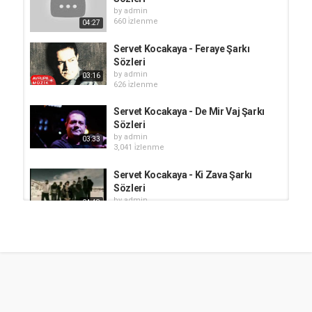
by
admin
660 i̇zlenme
04:27
Servet Kocakaya - Feraye Şarkı
Sözleri
by
admin
03:16
626 i̇zlenme
Servet Kocakaya - De Mir Vaj Şarkı
Sözleri
by
admin
03:33
3,041 i̇zlenme
Servet Kocakaya - Ki Zava Şarkı
Sözleri
by
admin
04:48
1,430 i̇zlenme
Servet Kocakaya - Zor İş Şarkı
Sözleri
by
admin
695 i̇zlenme
04:26
Servet Kocakaya - Ankara Şarkı