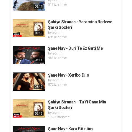
by
admin
517 i̇zlenme
05:14
Şahiya Stranan - Yaramina Bedewe
Şarkı Sözleri
by
admin
02:59
698 i̇zlenme
Şane Nav - Duri Te Ez Gırti Me
by
admin
469 i̇zlenme
03:34
Şane Nav - Xeribo Dılo
by
admin
572 i̇zlenme
03:42
Şahiya Stranan - Tu Yî Cana Min
Şarkı Sözleri
by
admin
06:45
1,593 i̇zlenme
Şane Nav - Kara Gözlüm