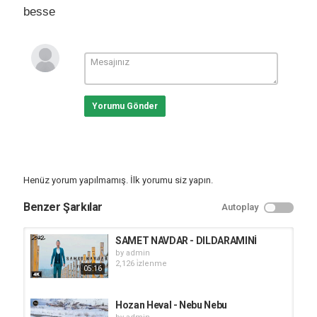
besse
Yorumu Gönder
Henüz yorum yapılmamış. İlk yorumu siz yapın.
Benzer Şarkılar
Autoplay
SAMET NAVDAR - DILDARAMINİ
by
admin
2,126 i̇zlenme
05:16
Hozan Heval - Nebu Nebu