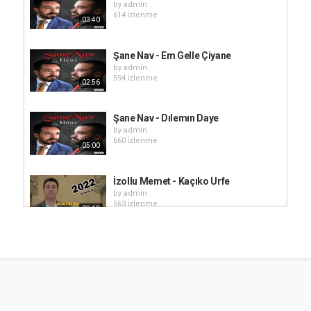
by
admin
614 i̇zlenme
03:40
Şane Nav - Em Gelle Çiyane
by
admin
594 i̇zlenme
02:56
Şane Nav - Dılemın Daye
by
admin
660 i̇zlenme
05:00
İzollu Memet - Kaçıko Urfe
by
admin
563 i̇zlenme
02:12
Şahiya Stranan - Hinê Bînin Şarkı
Sözleri
by
admin
04:49
864 i̇zlenme
Şane Nav - Potpori