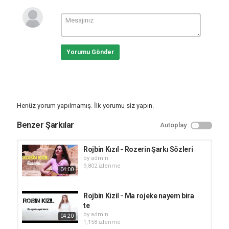
Yorumu Gönder
Henüz yorum yapılmamış. İlk yorumu siz yapın.
Benzer Şarkılar
Autoplay
Rojbin Kızıl - Rozerin Şarkı Sözleri
by
admin
9,802 i̇zlenme
04:00
Rojbin Kizil - Ma rojeke nayem bira
te
by
admin
04:20
1,158 i̇zlenme