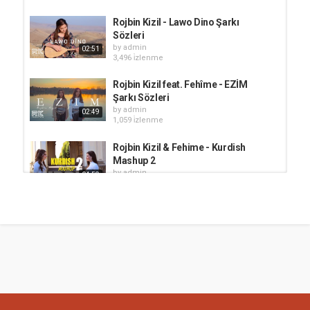
Rojbin Kizil - Lawo Dino Şarkı
Sözleri
by
admin
02:51
3,496 i̇zlenme
Rojbin Kizil feat. Fehîme - EZİM
Şarkı Sözleri
by
admin
02:49
1,059 i̇zlenme
Rojbin Kizil & Fehime - Kurdish
Mashup 2
by
admin
04:59
1,293 i̇zlenme
Rojbin Kizil & Fehîme - NEWROZ
by
admin
316 i̇zlenme
02:53
Rojbin Kizil - Lorika Mın
by
admin
644 i̇zlenme
05:05