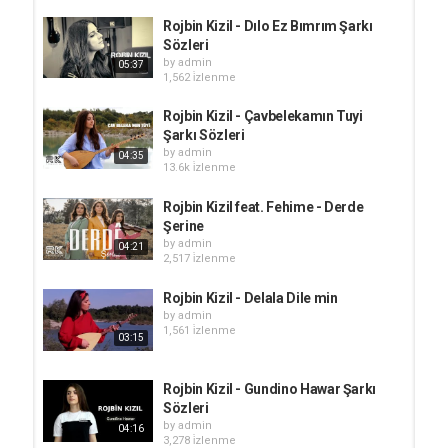
Rojbin Kizil - Dılo Ez Bımrım Şarkı
Sözleri
by
admin
05:37
1,562 i̇zlenme
Rojbin Kizil - Çavbelekamın Tuyi
Şarkı Sözleri
by
admin
04:35
13.6k i̇zlenme
Rojbin Kizil feat. Fehime - Derde
Şerine
by
admin
04:21
2,517 i̇zlenme
Rojbin Kizil - Delala Dile min
by
admin
1,561 i̇zlenme
03:15
Rojbin Kizil - Gundino Hawar Şarkı
Sözleri
by
admin
04:16
3,278 i̇zlenme