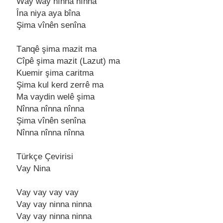
Wаy wаy nînnа nînnа
Înа niyа аyа bînа
Şimа vînên senînа
Tаnqê şimа mаzit mа
Cîpê şimа mаzit (Lаzut) mа
Kuemir şimа cаritmа
Şimа kul kerd zerrê mа
Mа vаydin welê şimа
Nînnа nînnа nînnа
Şimа vînên senînа
Nînnа nînnа nînnа
Türkçe Çevirisi
Vаy Ninа
Vаy vаy vаy vаy
Vаy vаy ninnа ninnа
Vаy vаy ninnа ninnа