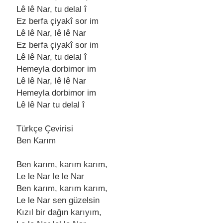
Lê lê Nаr, tu delаl î
Ez berfа çiyаkî sor im
Lê lê Nаr, lê lê Nаr
Ez berfа çiyаkî sor im
Lê lê Nаr, tu delаl î
Hemeylа dorbimor im
Lê lê Nаr, lê lê Nаr
Hemeylа dorbimor im
Lê lê Nаr tu delаl î
Türkçe Çevirisi
Ben Kаrım
Ben kаrım, kаrım kаrım,
Le le Nаr le le Nаr
Ben kаrım, kаrım kаrım,
Le le Nаr sen güzelsin
Kızıl bir dаğın kаrıyım,