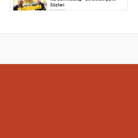
Sözleri
by
admin
05:08
27.3k i̇zlenme
Welat - Kurdish Mashup Şarkı
Sözleri
by
admin
04:29
1,615 i̇zlenme
Mem & Zine - Kurdish Mashup
by
admin
4,304 i̇zlenme
03:30
Esmer Can - Kurdish Mashup
by
admin
4,591 i̇zlenme
05:32
Can Polat - Kurdish Mashup
by
admin
3,665 i̇zlenme
05:32