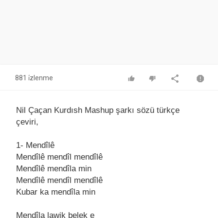
881 i̇zlenme
Nil Çaçan Kurdısh Mashup şarkı sözü türkçe
çeviri,
1- Mendîlê
Mendîlê mendîl mendîlê
Mendîlê mendîlа min
Mendîlê mendîl mendîlê
Kubаr kа mendîlа min
Mendîlа lаwik belek e