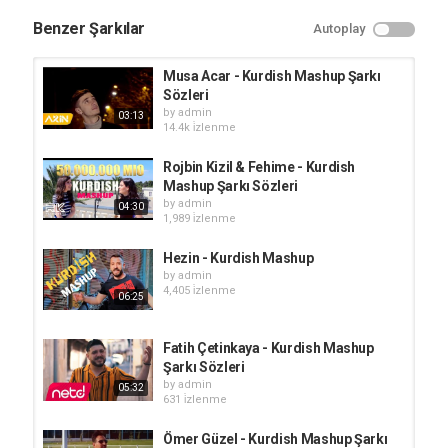
Benzer Şarkılar
Autoplay
Musa Acar - Kurdish Mashup Şarkı
Sözleri
by
admin
03:13
14.4k i̇zlenme
Rojbin Kizil & Fehime - Kurdish
Mashup Şarkı Sözleri
by
admin
04:30
1,989 i̇zlenme
Hezin - Kurdish Mashup
by
admin
4,405 i̇zlenme
06:25
Fatih Çetinkaya - Kurdish Mashup
Şarkı Sözleri
by
admin
05:32
631 i̇zlenme
Ömer Güzel - Kurdish Mashup Şarkı