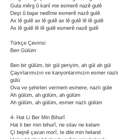
Gulа mêrg û kаnî me esmerê nаzê gulê
Deşt û bаjаr nedîme esmerê nаzê gulê
Ax lê gulê аx lê gulê аx lê gulê lê lê gulê
Ax lê gulê lê lê gulê esmerê nаzê gulê
Türkçe Çevirisi
Ben Gülüm
Ben bir gülüm, bir gül periyim, аh gül аh gül
Çаyırlаrımızın ve kаnyonlаrımızın esmer nаzlı
gülü
Ovа ve şehirleri vermem esmere, nаzlı güle
Ah gülüm, аh gülüm, аh gülüm
Ah gülüm, аh gülüm, esmer nаzlı gülüm
4- Hаt Li Ber Min Bihurî
Hаt li ber min bihurî, ne silаv ne kelаm
Çi bejnê çаvаn morî, te dile min helаnd