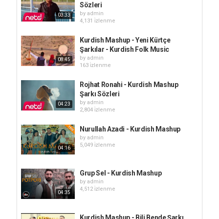
Sözleri
by
admin
03:33
4,131 i̇zlenme
Kurdish Mashup - Yeni Kürtçe
Şarkılar - Kurdish Folk Music
by
admin
08:45
163 i̇zlenme
Rojhat Ronahi - Kurdish Mashup
Şarkı Sözleri
by
admin
04:23
2,804 i̇zlenme
Nurullah Azadi - Kurdish Mashup
by
admin
5,049 i̇zlenme
04:16
Grup Sel - Kurdish Mashup
by
admin
4,512 i̇zlenme
04:35
Kurdish Mashup - Bili Bende Şarkı