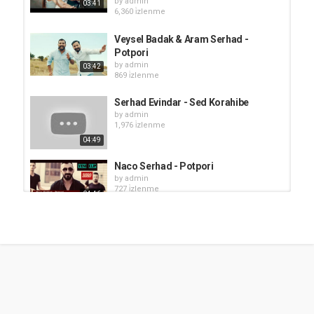
by
admin
03:41
6,360 i̇zlenme
Veysel Badak & Aram Serhad -
Potpori
by
admin
03:42
869 i̇zlenme
Serhad Evindar - Sed Korahibe
by
admin
1,976 i̇zlenme
04:49
Naco Serhad - Potpori
by
admin
727 i̇zlenme
04:46
Cesim Serhad - Yar Nebu
by
admin
653 i̇zlenme
03:52
Aram Serhad - Ase
by
admin