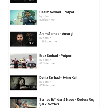
Cesim Serhad - Potpori
by
admin
828 i̇zlenme
04:39
Aram Serhad - Amargi
by
admin
1,395 i̇zlenme
04:21
Erez Serhad - Potpori
by
admin
682 i̇zlenme
04:55
Deniz Serhad - Evin u Kul
by
admin
805 i̇zlenme
05:33
Serhad Evîndar & Naco - Qedera Reş
Şarkı Sözleri