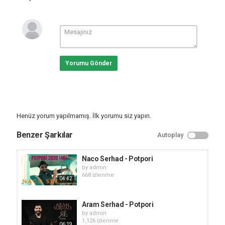
Yorumu Gönder
Henüz yorum yapılmamış. İlk yorumu siz yapın.
Benzer Şarkılar
Autoplay
Naco Serhad - Potpori
by
admin
668 i̇zlenme
04:42
Aram Serhad - Potpori
by
admin
1,126 i̇zlenme
06:19