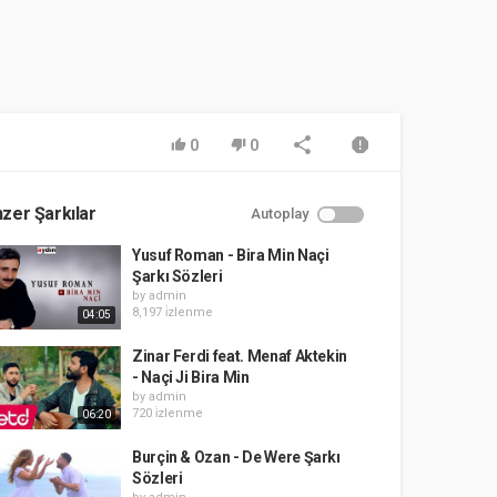
0
0
zer Şarkılar
Autoplay
Yusuf Roman - Bira Min Naçi
Şarkı Sözleri
by
admin
8,197 i̇zlenme
04:05
Zinar Ferdi feat. Menaf Aktekin
- Naçi Ji Bira Min
by
admin
720 i̇zlenme
06:20
Burçin & Ozan - De Were Şarkı
Sözleri