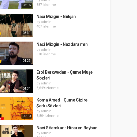
by
admin
887 i̇zlenme
03:16
Naci Mizgin - Gulşah
by
admin
407 i̇zlenme
03:31
Naci Mizgin - Nazdara mın
by
admin
378 i̇zlenme
04:29
Erol Berxwedan - Çume Muşe
Sözleri
by
admin
3,649 i̇zlenme
04:34
Koma Amed - Çume Cizire
Şarkı Sözleri
by
admin
3,804 i̇zlenme
02:10
Naci Sitemkar - Hinarım Beybun
by
admin