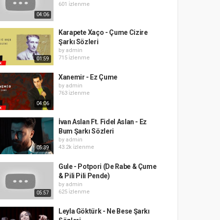
601 i̇zlenme
04:06
Karapete Xaço - Çume Cizire
Şarkı Sözleri
by
admin
715 i̇zlenme
01:59
Xanemir - Ez Çume
by
admin
763 i̇zlenme
04:06
İvan Aslan Ft. Fidel Aslan - Ez
Bum Şarkı Sözleri
by
admin
43.2k i̇zlenme
05:39
Gule - Potpori (De Rabe & Çume
& Pili Pili Pende)
by
admin
625 i̇zlenme
05:57
Leyla Göktürk - Ne Bese Şarkı