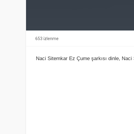
653 i̇zlenme
Naci Sitemkar Ez Çume şarkısı dinle, Naci 