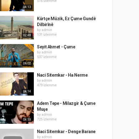
516 i̇zlenme
04:13
Kürtçe Müzik, Ez Çume Gundê
Dilbirînê
by
admin
131 i̇zlenme
02:48
Seyit Ahmet - Çume
by
admin
537 i̇zlenme
06:02
Naci Sitemkar - Ha Nerme
by
admin
479 i̇zlenme
04:14
Adem Tepe - Milazgir & Çume
Muşe
by
admin
725 i̇zlenme
04:19
Naci Sitemkar - Denge Barane
by
admin