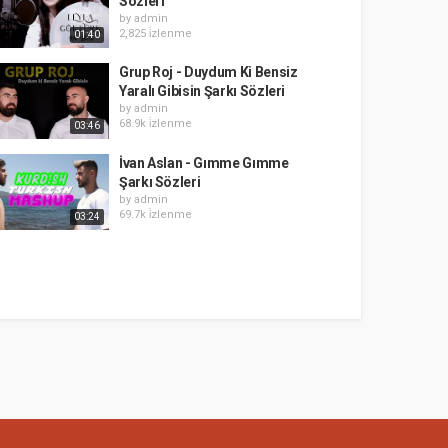
Sözleri
by
admin
2,825 i̇zlenme
01:40
Grup Roj - Duydum Ki Bensiz
Yaralı Gibisin Şarkı Sözleri
by
admin
68.9k i̇zlenme
03:46
İvan Aslan - Gımme Gımme
Şarkı Sözleri
by
admin
69.7k i̇zlenme
03:24