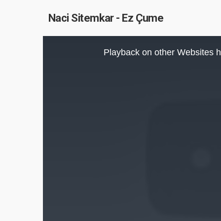
Naci Sitemkar - Ez Çume
This
is
Playback on other Websites h
a
modal
window.