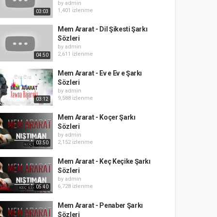
by
admin
1,401 i̇zlenme
03:03
Mem Ararat - Dil Şikesti Şarkı
Sözleri
by
admin
2,611 i̇zlenme
04:50
Mem Ararat - Ev e Ev e Şarkı
Sözleri
by
admin
9,588 i̇zlenme
03:12
Mem Ararat - Koçer Şarkı
Sözleri
by
admin
2,152 i̇zlenme
03:50
Mem Ararat - Keç Keçike Şarkı
Sözleri
by
admin
6,728 i̇zlenme
05:40
Mem Ararat - Penaber Şarkı
Sözleri