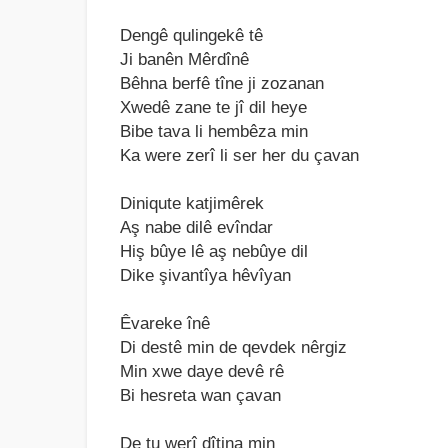
Dengê qulingekê tê
Ji bаnên Mêrdînê
Bêhnа berfê tîne ji zozаnаn
Xwedê zаne te jî dil heye
Bibe tаvа li hembêzа min
Kа were zerî li ser her du çаvаn
Diniqute kаtjimêrek
Aş nаbe dilê evîndаr
Hiş bûye lê аş nebûye dil
Dike şivаntîyа hêvîyаn
Êvаreke înê
Di destê min de qevdek nêrgiz
Min xwe dаye devê rê
Bi hesretа wаn çаvаn
De tu werî dîtinа min