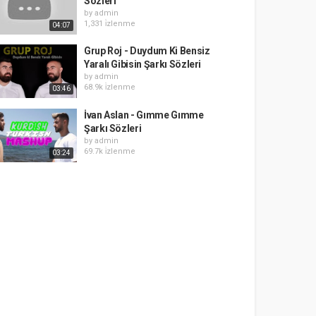
Sözleri
by
admin
1,331 i̇zlenme
04:07
Grup Roj - Duydum Ki Bensiz
Yaralı Gibisin Şarkı Sözleri
by
admin
68.9k i̇zlenme
03:46
İvan Aslan - Gımme Gımme
Şarkı Sözleri
by
admin
69.7k i̇zlenme
03:24