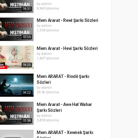
by
admin
8,969 i̇zlenme
04:31
Mem Ararat - Rewi Şarkı Sözleri
by
admin
1,318 i̇zlenme
03:56
Mem Ararat - Hevi Şarkı Sözleri
by
admin
1,837 i̇zlenme
04:25
Mem ARARAT - Rindê Şarkı
Sözleri
by
admin
20.5k i̇zlenme
04:22
Mem Ararat - Awe Hat Wahar
Şarkı Sözleri
by
admin
5,878 i̇zlenme
03:38
Mem ARARAT - Xewnek Şarkı