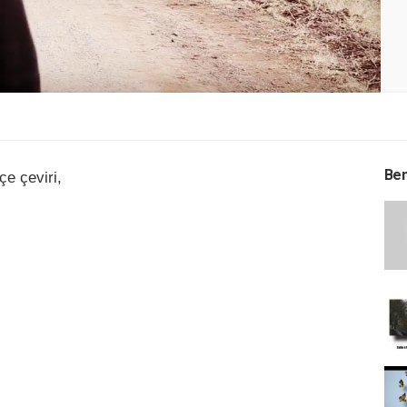
Ben
e çeviri,