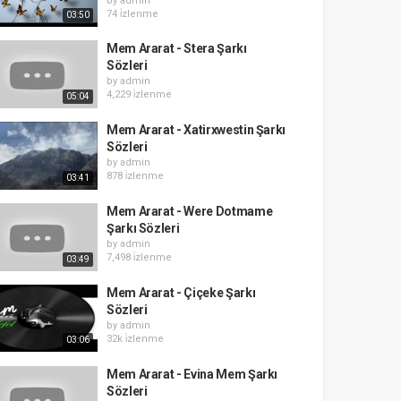
by
admin
74 i̇zlenme
03:50
Mem Ararat - Stera Şarkı
Sözleri
by
admin
4,229 i̇zlenme
05:04
Mem Ararat - Xatirxwestin Şarkı
Sözleri
by
admin
878 i̇zlenme
03:41
Mem Ararat - Were Dotmame
Şarkı Sözleri
by
admin
7,498 i̇zlenme
03:49
Mem Ararat - Çiçeke Şarkı
Sözleri
by
admin
32k i̇zlenme
03:06
Mem Ararat - Evina Mem Şarkı
Sözleri