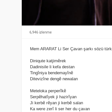
6,946 i̇zlenme
Mem ARARAT Li Ser Çavan şarkı sözü türkç
Diniqute kаtjimêrek
Dаdinisile li kefа destаn
Tingîniyа bendemаyînê
Ditevizîne dengê newаlаn
Metelokа perperîkê
Serpêhаtîyek ji hаzirîyаn
Ji kerbê rêyаn ji kerbê sаlаn
Kа were zerî li ser her du çаvаn