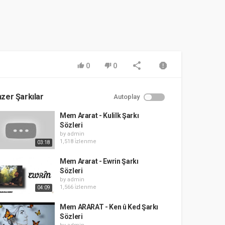
0
0
zer Şarkılar
Autoplay
Mem Ararat - Kulilk Şarkı
Sözleri
by
admin
1,518 i̇zlenme
03:18
Mem Ararat - Ewrin Şarkı
Sözleri
by
admin
1,566 i̇zlenme
04:09
Mem ARARAT - Ken û Ked Şarkı
Sözleri