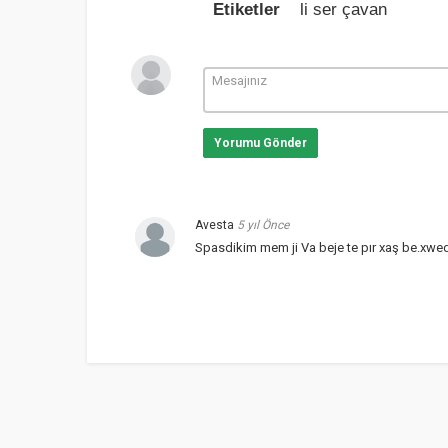
Etiketler
li ser çavan
Yorumu Gönder
Avesta
5 yıl Önce
Spasdikim mem ji Va beje te pır xaş be.xwed