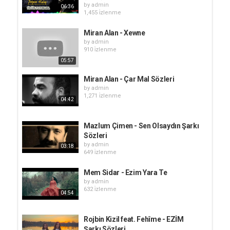
by
admin
06:36
1,455 i̇zlenme
Miran Alan - Xewne
by
admin
910 i̇zlenme
05:57
Miran Alan - Çar Mal Sözleri
by
admin
1,271 i̇zlenme
04:42
Mazlum Çimen - Sen Olsaydın Şarkı
Sözleri
by
admin
03:18
649 i̇zlenme
Mem Sidar - Ezim Yara Te
by
admin
632 i̇zlenme
04:54
Rojbin Kizil feat. Fehîme - EZİM
Şarkı Sözleri