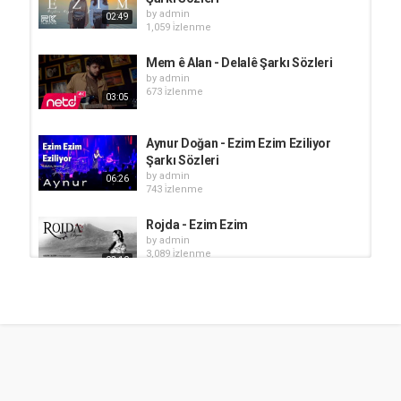
by
admin
02:49
1,059 i̇zlenme
Mem ê Alan - Delalê Şarkı Sözleri
by
admin
673 i̇zlenme
03:05
Aynur Doğan - Ezim Ezim Eziliyor
Şarkı Sözleri
by
admin
06:26
743 i̇zlenme
Rojda - Ezim Ezim
by
admin
3,089 i̇zlenme
03:10
Miran Alan - Xeribamin
by
admin
776 i̇zlenme
04:20
Mem Alan - Evindarê Te Me