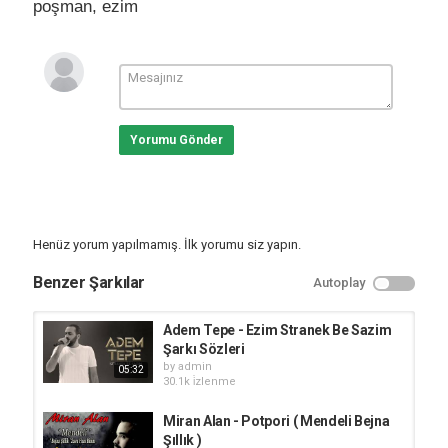
poşman
,
ezim
Yorumu Gönder
Henüz yorum yapılmamış. İlk yorumu siz yapın.
Benzer Şarkılar
Autoplay
Adem Tepe - Ezim Stranek Be Sazim
Şarkı Sözleri
by
admin
05:32
30.1k i̇zlenme
Miran Alan - Potpori ( Mendeli Bejna
Şıllık )