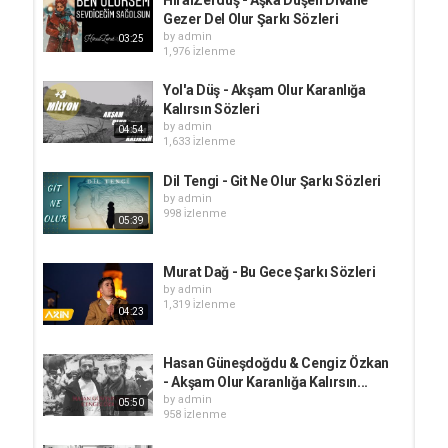
Gezer Del Olur Şarkı Sözleri
by
admin
03:25
1,976 i̇zlenme
Yol'a Düş - Akşam Olur Karanlığa
Kalırsın Sözleri
by
admin
04:54
1,633 i̇zlenme
Dil Tengi - Git Ne Olur Şarkı Sözleri
by
admin
998 i̇zlenme
05:39
Murat Dağ - Bu Gece Şarkı Sözleri
by
admin
1,319 i̇zlenme
04:23
Hasan Güneşdoğdu & Cengiz Özkan
- Akşam Olur Karanlığa Kalırsın...
by
admin
05:50
958 i̇zlenme