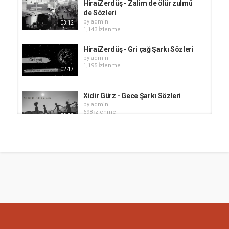
HiraiZerdüş - Zalim de ölür zulmü
de Sözleri
by
admin
03:12
1,143 i̇zlenme
HiraiZerdüş - Gri çağ Şarkı Sözleri
by
admin
1,195 i̇zlenme
02:47
Xidir Gürz - Gece Şarkı Sözleri
by
admin
698 i̇zlenme
03:53
HiraiZerdüş - Papatya Sözleri
by
admin
2,262 i̇zlenme
03:10
HiraiZerdüş - Gitme Sözleri
by
admin
1,100 i̇zlenme
03:48