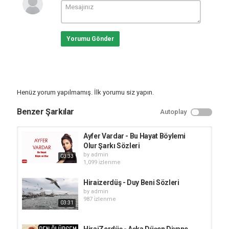
Yorumu Gönder
Henüz yorum yapılmamış. İlk yorumu siz yapın.
Benzer Şarkılar
Autoplay
Ayfer Vardar - Bu Hayat Böylemi
Olur Şarkı Sözleri
by
admin
03:33
1,099 i̇zlenme
Hiraizerdüş - Duy Beni Sözleri
by
admin
987 i̇zlenme
03:31
HiraiZerdüş - Aşka Düşen Divane