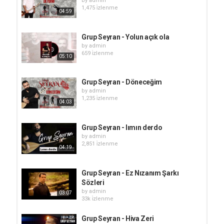
by
admin
1,475 i̇zlenme
04:59
Grup Seyran - Yolun açık ola
by
admin
659 i̇zlenme
05:10
Grup Seyran - Döneceğim
by
admin
1,235 i̇zlenme
04:03
Grup Seyran - lımın derdo
by
admin
2,851 i̇zlenme
04:19
Grup Seyran - Ez Nızanım Şarkı
Sözleri
by
admin
03:07
33k i̇zlenme
Grup Seyran - Hiva Zeri