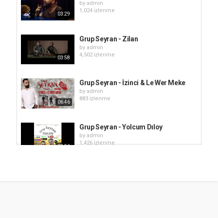
by
admin
1,024 i̇zlenme
03:29
Grup Seyran - Zilan
by
admin
4,502 i̇zlenme
03:58
Grup Seyran - İzinci & Le Wer Meke
by
admin
883 i̇zlenme
06:46
Grup Seyran - Yolcum Dıloy
by
admin
1,426 i̇zlenme
03:56
Grup Seyran - Pazarcık
by
admin
2,893 i̇zlenme
02:05
Grup Seyran - Derdo