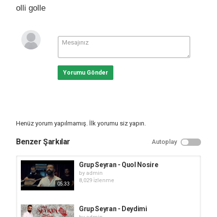
olli golle
Yorumu Gönder
Henüz yorum yapılmamış. İlk yorumu siz yapın.
Benzer Şarkılar
Autoplay
Grup Seyran - Quol Nosire
by
admin
8,029 i̇zlenme
05:33
Grup Seyran - Deydimi