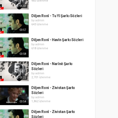
483 i̇zlenme
05:07
Diljen Ronî - Tu Yî Şarkı Sözleri
by
admin
643 i̇zlenme
03:57
Diljen Ronî - Havîn Şarkı Sözleri
by
admin
618 i̇zlenme
03:58
Diljen Roni - Narînê Şarkı
Sözleri
by
admin
2,701 i̇zlenme
05:22
Diljen Roni - Zivistan Şarkı
Sözleri
by
admin
1,862 i̇zlenme
03:54
Diljen Ronî - Zivistan Şarkı
Sözleri