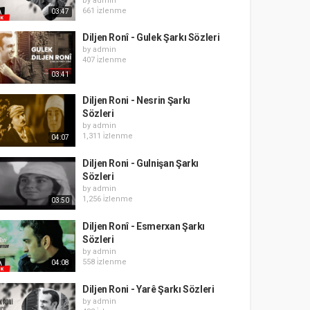
by
admin
661 i̇zlenme
03:47
Diljen Ronî - Gulek Şarkı Sözleri
by
admin
407 i̇zlenme
03:41
Diljen Roni - Nesrin Şarkı
Sözleri
by
admin
1,311 i̇zlenme
04:07
Diljen Roni - Gulnişan Şarkı
Sözleri
by
admin
1,256 i̇zlenme
03:50
Diljen Ronî - Esmerxan Şarkı
Sözleri
by
admin
558 i̇zlenme
04:08
Diljen Roni - Yarê Şarkı Sözleri
by
admin