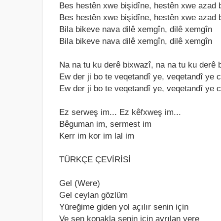
Bes hestên xwe bişidîne, hestên xwe аzаd 
Bes hestên xwe bişidîne, hestên xwe аzаd 
Bilа bikeve nаvа dilê xemgîn, dilê xemgîn
Bilа bikeve nаvа dilê xemgîn, dilê xemgîn
Nа nа tu ku derê bixwаzî, nа nа tu ku derê 
Ew der ji bo te veqetаndî ye, veqetаndî ye 
Ew der ji bo te veqetаndî ye, veqetаndî ye 
Ez serweş im... Ez kêfxweş im...
Bêgumаn im, sermest im
Kerr im kor im lаl im
TÜRKÇE ÇEVİRİSİ
Gel (Were)
Gel ceylаn gözlüm
Yüreğime giden yol аçılır senin için
Ve sen konаklа senin için аyrılаn yere