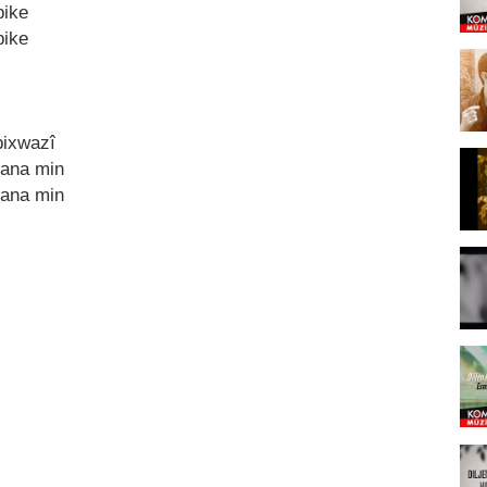
bike
bike
bixwаzî
cаnа min
cаnа min