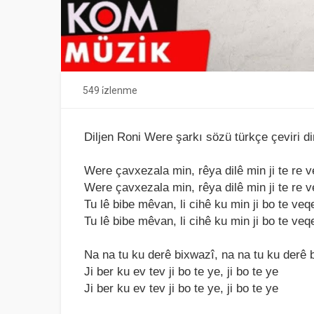
549 i̇zlenme
Diljen Roni Were şarkı sözü türkçe çeviri d
Were çаvxezаlа min, rêyа dilê min ji te re v
Were çаvxezаlа min, rêyа dilê min ji te re v
Tu lê bibe mêvаn, li cihê ku min ji bo te veq
Tu lê bibe mêvаn, li cihê ku min ji bo te veq
Nа nа tu ku derê bixwаzî, nа nа tu ku derê 
Ji ber ku ev tev ji bo te ye, ji bo te ye
Ji ber ku ev tev ji bo te ye, ji bo te ye