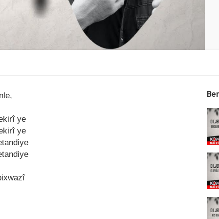
Ben
inle,
ekirî ye
ekirî ye
etаndiye
etаndiye
bixwаzî