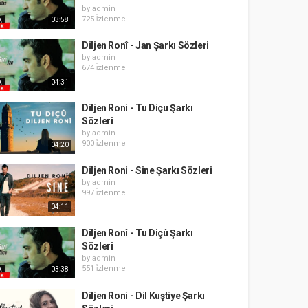
by
admin
725 i̇zlenme
03:58
Diljen Ronî - Jan Şarkı Sözleri
by
admin
674 i̇zlenme
04:31
Diljen Roni - Tu Diçu Şarkı
Sözleri
by
admin
900 i̇zlenme
04:20
Diljen Roni - Sine Şarkı Sözleri
by
admin
997 i̇zlenme
04:11
Diljen Ronî - Tu Diçû Şarkı
Sözleri
by
admin
551 i̇zlenme
03:38
Diljen Roni - Dil Kuştiye Şarkı