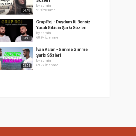
Sözleri
by
admin
919 i̇zlenme
04:48
Grup Roj - Duydum Ki Bensiz
Yaralı Gibisin Şarkı Sözleri
by
admin
68.9k i̇zlenme
03:46
İvan Aslan - Gımme Gımme
Şarkı Sözleri
by
admin
69.7k i̇zlenme
03:24