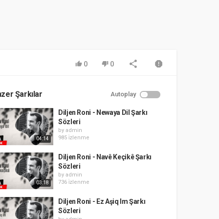
0
0
zer Şarkılar
Autoplay
Diljen Roni - Newaya Dil Şarkı
Sözleri
by
admin
985 i̇zlenme
04:14
Diljen Roni - Navê Keçikê Şarkı
Sözleri
by
admin
736 i̇zlenme
03:18
Diljen Roni - Ez Aşiq Im Şarkı
Sözleri