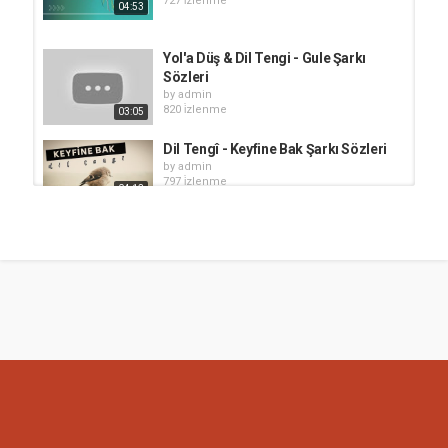
727 i̇zlenme
04:53
Yol'a Düş & Dil Tengi - Gule Şarkı
Sözleri
by
admin
820 i̇zlenme
03:05
Dil Tengî - Keyfine Bak Şarkı Sözleri
by
admin
797 i̇zlenme
04:13
Serbang Emrah & Sultan Xan -
Potpori
by
admin
675 i̇zlenme
06:09
Dil Tengi - Dinle Şarkı Sözleri
by
admin
1,249 i̇zlenme
05:46
Dil Tengi - Kalubela Şarkı Sözleri
by
admin