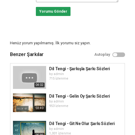
Yorumu Gönder
Henüz yorum yapılmamış. İlk yorumu siz yapın.
Benzer Şarkılar
Autoplay
Dil Tengi - Şarkışla Şarkı Sözleri
by
admin
715 i̇zlenme
04:02
Dil Tengi - Gelin Oy Şarkı Sözleri
by
admin
953 i̇zlenme
03:40
Dil Tengi - Git Ne Olur Şarkı Sözleri
by
admin
1,001 i̇zlenme