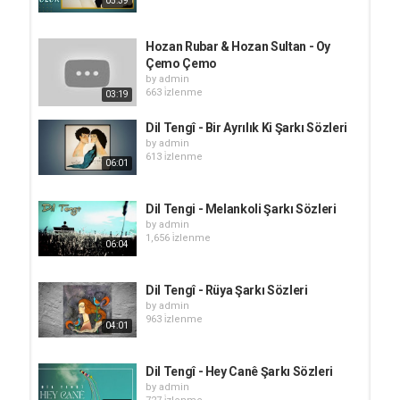
05:39
Hozan Rubar & Hozan Sultan - Oy
Çemo Çemo
by
admin
663 i̇zlenme
03:19
Dil Tengî - Bir Ayrılık Ki Şarkı Sözleri
by
admin
613 i̇zlenme
06:01
Dil Tengi - Melankoli Şarkı Sözleri
by
admin
1,656 i̇zlenme
06:04
Dil Tengî - Rüya Şarkı Sözleri
by
admin
963 i̇zlenme
04:01
Dil Tengî - Hey Canê Şarkı Sözleri
by
admin