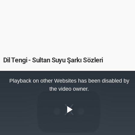
Dil Tengi - Sultan Suyu Şarkı Sözleri
This
is
Playback on other Websites has been disabled by
a
modal
the video owner.
window.
Play