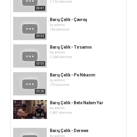
1,116 i̇zlenme
04:41
Barış Çelik - Çavreş
by
admin
756 i̇zlenme
03:53
Barış Çelik - Tırsamın
by
admin
1,268 i̇zlenme
03:55
Barış Çelik - Pe Nıkarım
by
admin
772 i̇zlenme
03:28
Barış Çelik - Bete Nabım Yar
by
admin
1,801 i̇zlenme
03:15
Barış Çelik - Derewe
by
admin