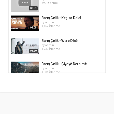
890 i̇zlenme
03:59
Barış Çelik - Keçıka Delal
by
admin
1,162 i̇zlenme
04:08
Barış Çelik - Were Dînê
by
admin
1,730 i̇zlenme
03:20
Barış Çelik - Çiyayê Dersimê
by
admin
1,986 i̇zlenme
03:43
Barış Çelik - Xemla Dılemın
by
admin
1,012 i̇zlenme
04:54
Barış Çelik - Ne İstiyorsun Sözleri