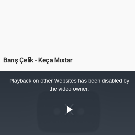
Barış Çelik - Keça Mıxtar
This
is
Playback on other Websites has been disabled by
a
modal
the video owner.
window.
Play