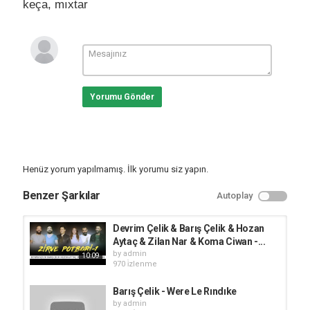
keça
,
mıxtar
Yorumu Gönder
Henüz yorum yapılmamış. İlk yorumu siz yapın.
Benzer Şarkılar
Autoplay
Devrim Çelik & Barış Çelik & Hozan
Aytaç & Zilan Nar & Koma Ciwan -...
by
admin
10:09
970 i̇zlenme
Barış Çelik - Were Le Rındıke
by
admin