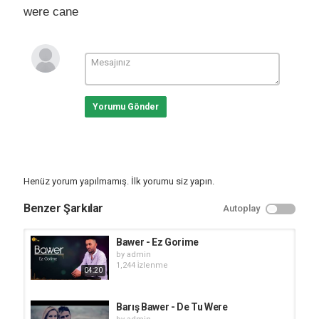
were cane
Yorumu Gönder
Henüz yorum yapılmamış. İlk yorumu siz yapın.
Benzer Şarkılar
Autoplay
Bawer - Ez Gorime
by
admin
1,244 i̇zlenme
04:20
Barış Bawer - De Tu Were