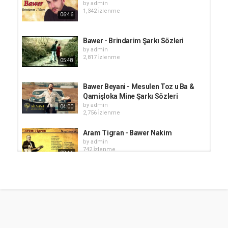
by
admin
1,342 i̇zlenme
06:46
Bawer - Brindarim Şarkı Sözleri
by
admin
2,817 i̇zlenme
05:48
Bawer Beyani - Mesulen Toz u Ba &
Qamişloka Mine Şarkı Sözleri
by
admin
04:00
2,756 i̇zlenme
Aram Tigran - Bawer Nakim
by
admin
742 i̇zlenme
03:44
Bawer - Zilan Şarkı Sözleri
by
admin
1,686 i̇zlenme
03:50
Bawer - Xem Nine Şarkı Sözleri