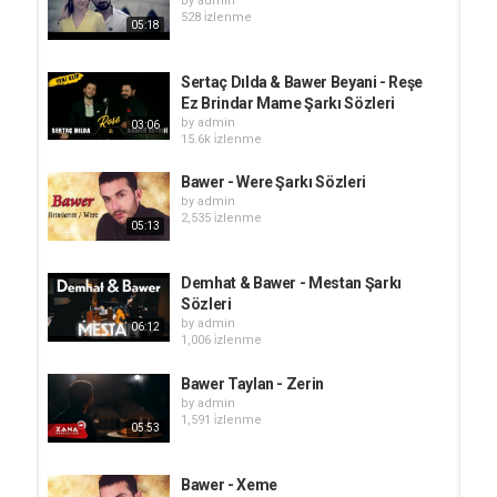
by
admin
528 i̇zlenme
05:18
Sertaç Dılda & Bawer Beyani - Reşe
Ez Brindar Mame Şarkı Sözleri
by
admin
03:06
15.6k i̇zlenme
Bawer - Were Şarkı Sözleri
by
admin
2,535 i̇zlenme
05:13
Demhat & Bawer - Mestan Şarkı
Sözleri
by
admin
06:12
1,006 i̇zlenme
Bawer Taylan - Zerin
by
admin
1,591 i̇zlenme
05:53
Bawer - Xeme