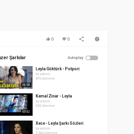
0
0
zer Şarkılar
Autoplay
Leyla Göktürk - Potpori
by
admin
875 i̇zlenme
05:58
Kemal Zinar - Leyla
by
admin
632 i̇zlenme
03:32
Xece - Leyla Şarkı Sözleri
by
admin
2,364 i̇zlenme