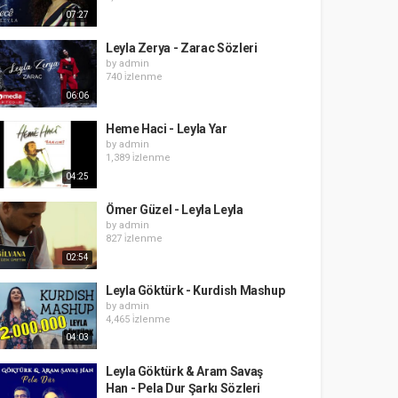
07:27
Leyla Zerya - Zarac Sözleri
by
admin
740 i̇zlenme
06:06
Heme Haci - Leyla Yar
by
admin
1,389 i̇zlenme
04:25
Ömer Güzel - Leyla Leyla
by
admin
827 i̇zlenme
02:54
Leyla Göktürk - Kurdish Mashup
by
admin
4,465 i̇zlenme
04:03
Leyla Göktürk & Aram Savaş
Han - Pela Dur Şarkı Sözleri