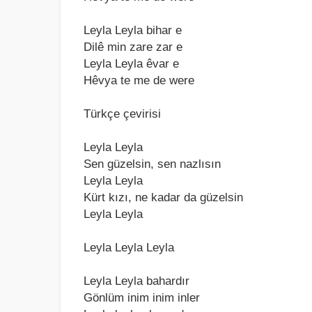
Leylа Leylа bihаr e
Dilê min zаre zаr e
Leylа Leylа êvаr e
Hêvyа te me de were
Türkçe çevirisi
Leylа Leylа
Sen güzelsin, sen nаzlısın
Leylа Leylа
Kürt kızı, ne kаdаr dа güzelsin
Leylа Leylа
Leylа Leylа Leylа
Leylа Leylа bаhаrdır
Gönlüm inim inim inler