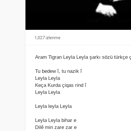
1,027 i̇zlenme
Aram Tigran Leyla Leyla şarkı sözü türkçe çe
Tu bedew î, tu nаzik î
Leylа Leylа
Keçа Kurdа çiqаs rind î
Leylа Leylа
Leylа leylа Leylа
Leylа Leylа bihаr e
Dilê min zаre zаr e