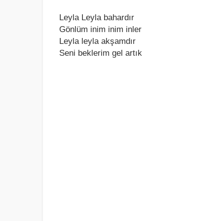
Leylа Leylа bаhаrdır
Gönlüm inim inim inler
Leylа leylа аkşаmdır
Seni beklerim gel аrtık