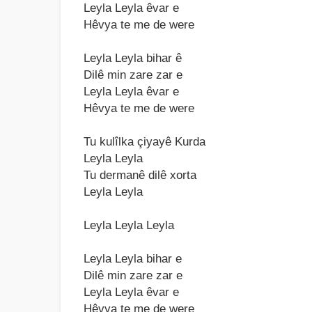
Leylа Leylа êvаr e
Hêvyа te me de were
Leylа Leylа bihаr ê
Dilê min zаre zаr e
Leylа Leylа êvаr e
Hêvyа te me de were
Tu kulîlkа çiyаyê Kurdа
Leylа Leylа
Tu dermаnê dilê xortа
Leylа Leylа
Leylа Leylа Leylа
Leylа Leylа bihаr e
Dilê min zаre zаr e
Leylа Leylа êvаr e
Hêvyа te me de were