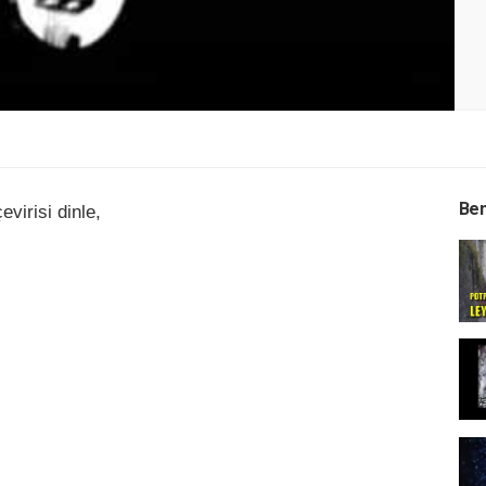
Ben
virisi dinle,