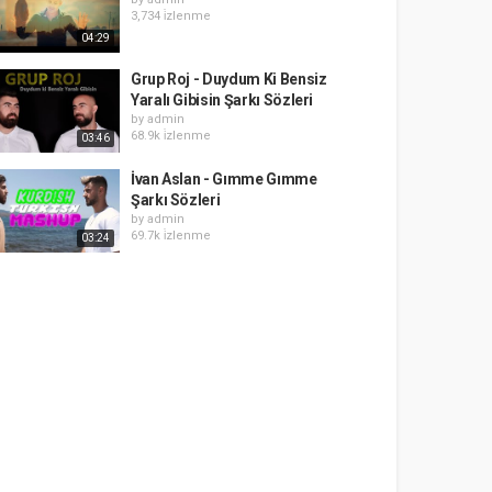
3,734 i̇zlenme
04:29
Grup Roj - Duydum Ki Bensiz
Yaralı Gibisin Şarkı Sözleri
by
admin
68.9k i̇zlenme
03:46
İvan Aslan - Gımme Gımme
Şarkı Sözleri
by
admin
69.7k i̇zlenme
03:24