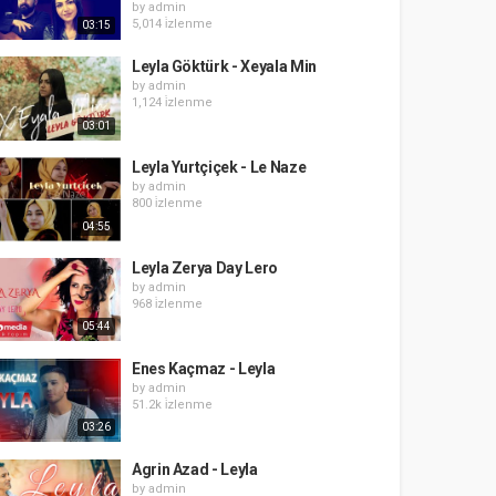
by
admin
5,014 i̇zlenme
03:15
Leyla Göktürk - Xeyala Min
by
admin
1,124 i̇zlenme
03:01
Leyla Yurtçiçek - Le Naze
by
admin
800 i̇zlenme
04:55
Leyla Zerya Day Lero
by
admin
968 i̇zlenme
05:44
Enes Kaçmaz - Leyla
by
admin
51.2k i̇zlenme
03:26
Agrin Azad - Leyla
by
admin