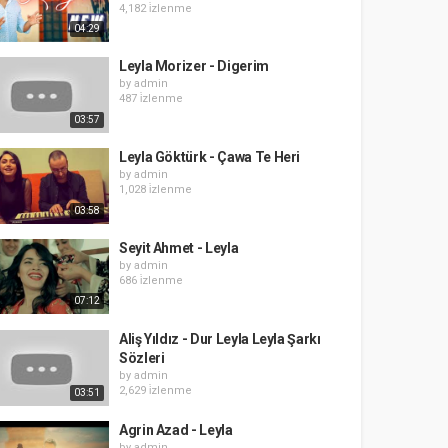
4,182 i̇zlenme
04:29
Leyla Morizer - Digerim
by
admin
487 i̇zlenme
03:57
Leyla Göktürk - Çawa Te Heri
by
admin
1,028 i̇zlenme
03:58
Seyit Ahmet - Leyla
by
admin
686 i̇zlenme
07:12
Aliş Yıldız - Dur Leyla Leyla Şarkı
Sözleri
by
admin
2,629 i̇zlenme
03:51
Agrin Azad - Leyla
by
admin